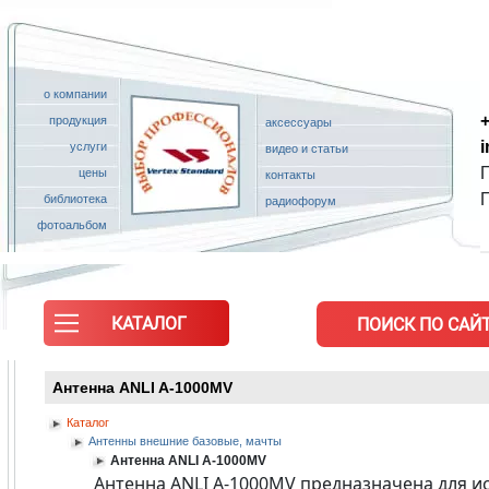
о компании
+
продукция
аксессуары
услуги
видео и статьи
П
цены
контакты
библиотека
радиофорум
фотоальбом
КАТАЛОГ
ПОИСК ПО САЙТ
Антенна ANLI A-1000MV
Каталог
Антенны внешние базовые, мачты
Антенна ANLI A-1000MV
Антенна ANLI A-1000MV предназначена для ис