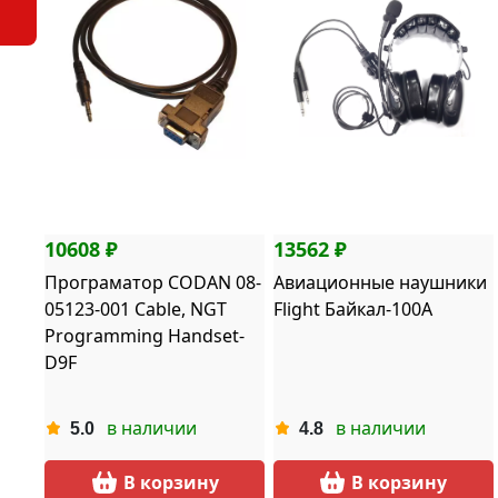
10608 ₽
13562 ₽
Програматор CODAN 08-
Авиационные наушники
05123-001 Cable, NGT
Flight Байкал-100A
Programming Handset-
D9F
в наличии
в наличии
5.0
4.8
В корзину
В корзину