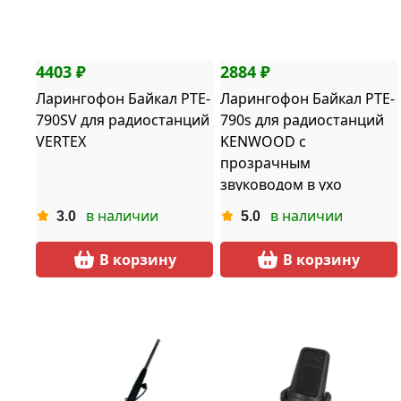
4403 ₽
2884 ₽
Ларингофон Байкал PTE-
Ларингофон Байкал PTE-
790SV для радиостанций
790s для радиостанций
VERTEX
KENWOOD с
прозрачным
звуководом в ухо
в наличии
в наличии
3.0
5.0
В корзину
В корзину