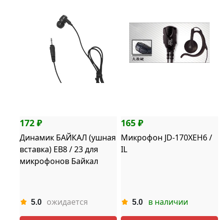
172 ₽
165 ₽
Динамик БАЙКАЛ (ушная
Микрофон JD-170XEH6 /
вставка) EB8 / 23 для
IL
микрофонов Байкал
ожидается
в наличии
5.0
5.0