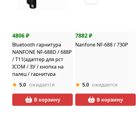
4806 ₽
7882 ₽
Bluetooth гарнитура
Nanfone NF-688 / 730P
NANFONE NF-688D / 688P
/ T11(адаптер для рст
ICOM / ЗУ / кнопка на
палец / гарнитура
ожидается
ожидается
5.0
5.0
В корзину
В корзину