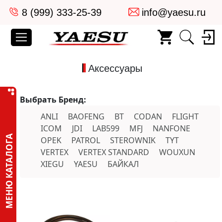
8 (999) 333-25-39
info@yaesu.ru
Аксессуары
Выбрать Бренд:
ANLI
BAOFENG
BT
CODAN
FLIGHT
ICOM
JDI
LAB599
MFJ
NANFONE
МЕНЮ КАТАЛОГА
OPEK
PATROL
STEROWNIK
TYT
VERTEX
VERTEX STANDARD
WOUXUN
XIEGU
YAESU
БАЙКАЛ