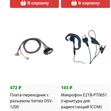
В корзину
В корзину
472 ₽
143 ₽
Плата-переходник с
Микрофон E21B-PT06S1
разъемом Vertex DSV-
(гарнитура для
1200
радиостанций ICOM)