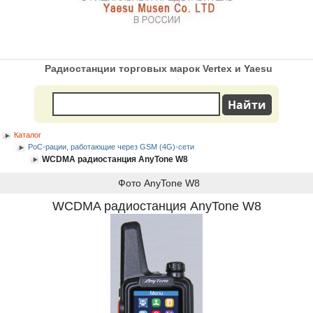
Радиостанции торговых марок Vertex и Yaesu
Каталог
PoC-рации, работающие через GSM (4G)-сети
WCDMA радиостанция AnyTone W8
Фото AnyTone W8
WCDMA радиостанция AnyTone W8