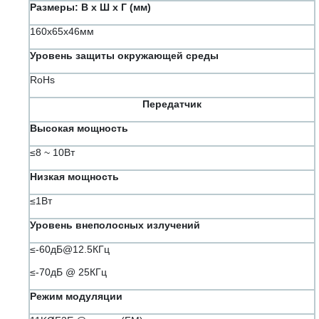
Размеры: В х Ш х Г (мм)
160x65x46мм
Уровень защиты окружающей среды
RoHs
Передатчик
Высокая мощность
≤8 ~ 10Вт
Низкая мощность
≤1Вт
Уровень внеполосных излучений
≤-60дБ@12.5КГц
≤-70дБ @ 25КГц
Режим модуляции