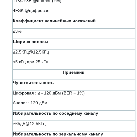
11KØF3E @аналог (FM)
4FSK @цифровая
Коэффициент нелинейных искажений
≤3%
Ширина полосы
≤2.5КГц@12.5КГц
≤5 кГц при 25 кГц
Приемник
Чувствительность
Цифровая : ≤ - 120 дБм (BER = 1%)
Аналог : 120 дБм
Избирательность по соседнему каналу
≥65дБ@12.5КГц
Избирательность по зеркальному каналу