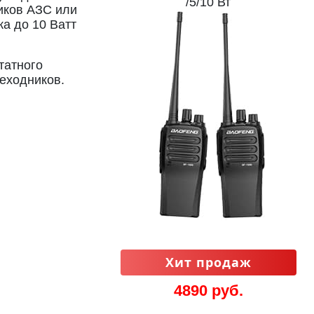
/5/10 Вт
иков АЗС или
а до 10 Ватт
татного
еходников.
Хит продаж
4890 руб.