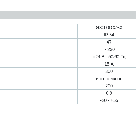
G3000DX/SX
IP 54
47
~ 230
=24 В - 50/60 Гц
15 А
300
интенсивное
200
0,9
-20 - +55