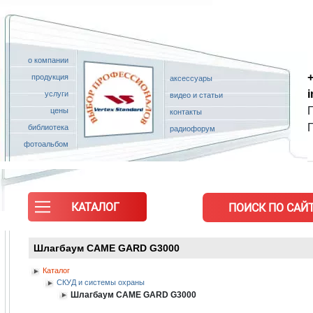
о компании
+
продукция
аксессуары
услуги
видео и статьи
П
цены
контакты
библиотека
радиофорум
фотоальбом
КАТАЛОГ
ПОИСК ПО САЙТ
Шлагбаум CAME GARD G3000
Каталог
СКУД и системы охраны
Шлагбаум CAME GARD G3000