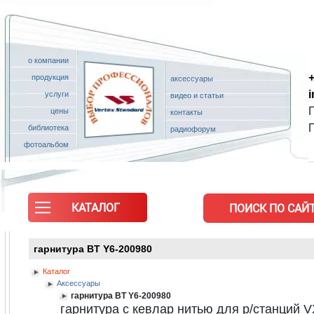
о компании
+
продукция
аксессуары
услуги
видео и статьи
П
цены
контакты
библиотека
радиофорум
фотоальбом
КАТАЛОГ
ПОИСК ПО САЙТ
гарнитура BT Y6-200980
Каталог
Аксессуары
гарнитура BT Y6-200980
гарнитура с кевлар нитью для р/станций V