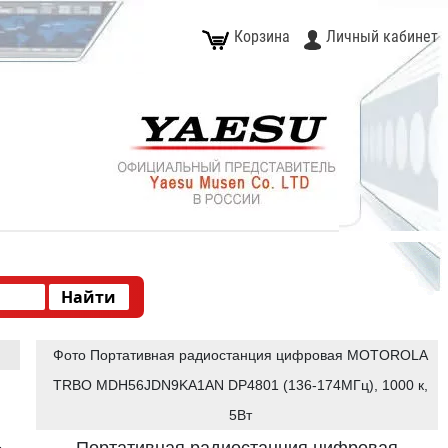
Корзина
Личный кабинет
Фото Портативная радиостанция цифровая MOTOROLA
TRBO MDH56JDN9KA1AN DP4801 (136-174МГц), 1000 к,
5Вт
.