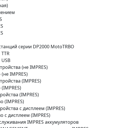
ная)
лением
S
ES
ES
станций серии DP2000 MotoTRBO
 TTR
 USB
тройства (не IMPRES)
(не IMPRES)
тройства (IMPRES)
 (IMPRES)
ройства (IMPRES)
о (IMPRES)
ройства с дисплеем (IMPRES)
 с дисплеем (IMPRES)
служивания IMPRES аккумуляторов