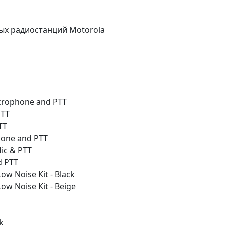
ых радиостанций Motorola
crophone and PTT
PTT
TT
hone and PTT
ic & PTT
d PTT
ow Noise Kit - Black
ow Noise Kit - Beige
k