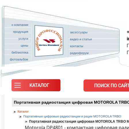
о компании
+
продукция
аксессуары
услуги
видео и статьи
П
цены
контакты
библиотека
радиофорум
фотоальбом
КАТАЛОГ
ПОИСК ПО САЙТ
Портативная радиостанция цифровая MOTOROLA TRBO M
Каталог
Портативные цифровые радиостанции и рации MOTOROLA TRBO
Портативная радиостанция цифровая MOTOROLA TRBO MD
Motorola DP4801 - компактная цифровая рад