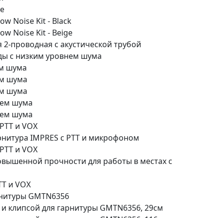
ge
ow Noise Kit - Black
ow Noise Kit - Beige
 2-проводная с акустической трубой
ды с низким уровнем шума
ем шума
ем шума
ем шума
нем шума
нем шума
PTT и VOX
нитура IMPRES с PTT и микрофоном
PTT и VOX
вышенной прочности для работы в местах с
TT и VOX
рнитуры GMTN6356
и клипсой для гарнитуры GMTN6356, 29см