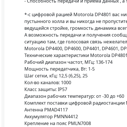
- Способность передачи и приема данных , а
*-с цифровой рацией Motorola DP4801 вас н
пустынного холла и вы никогда не пропусти
ведущейся стройке, громкость динамика все
А возможность передачи и получения сооб
ситуацию там, где голосовая связь нежелате
Motorola DP4400, DP4600, DP4401, DP4601, DP
Технические характеристики Motorola DP4801
Рабочий диапазон частот, МГц: 136-174
Мощность передатчика, Вт: 1-5
Шаг сетки, кГц: 12,5 (6,25), 25
Кол-во каналов: 1000
Класс защиты: IP57
Диапазон рабочих температур: от -30 до +60
Комплект поставки цифровой радиостанции 
Антенна PMAD4117
Аккумулятор PMNN4412
Крепление на пояс PMLN7008