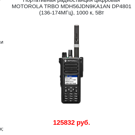
Портативная радиостанция цифровая
MOTOROLA TRBO MDH56JDN9KA1AN DP4801
(136-174МГц), 1000 к, 5Вт
ии
125832 руб.
х;