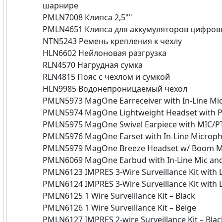
шарнире
PMLN7008 Клипса 2,5""
PMLN4651 Клипса для аккумуляторов цифров
NTN5243 Ремень крепления к чехлу
HLN6602 Нейлоновая разгрузка
RLN4570 Нагрудная сумка
RLN4815 Пояс с чехлом и сумкой
HLN9985 Водонепроницаемый чехол
PMLN5973 MagOne Earreceiver with In-Line Mi
PMLN5974 MagOne Lightweight Headset with 
PMLN5975 MagOne Swivel Earpiece with MIC/P
PMLN5976 MagOne Earset with In-Line Microp
PMLN5979 MagOne Breeze Headset w/ Boom M
PMLN6069 MagOne Earbud with In-Line Mic an
PMLN6123 IMPRES 3-Wire Surveillance Kit with L
PMLN6124 IMPRES 3-Wire Surveillance Kit with L
PMLN6125 1 Wire Surveillance Kit – Black
PMLN6126 1 Wire Surveillance Kit – Beige
PMLN6127 IMPRES 2-wire Surveillance Kit – Blac