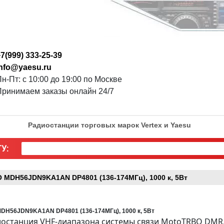
7(999) 333-25-39
info@yaesu.ru
н-Пт: с 10:00 до 19:00 по Москве
Принимаем заказы онлайн 24/7
Радиостанции торговых марок Vertex и Yaesu
У:
DH56JDN9KA1AN DP4801 (136-174МГц), 1000 к, 5Вт
H56JDN9KA1AN DP4801 (136-174МГц), 1000 к, 5Вт
иостанция VHF-диапазона системы связи MotoTRBO DMR