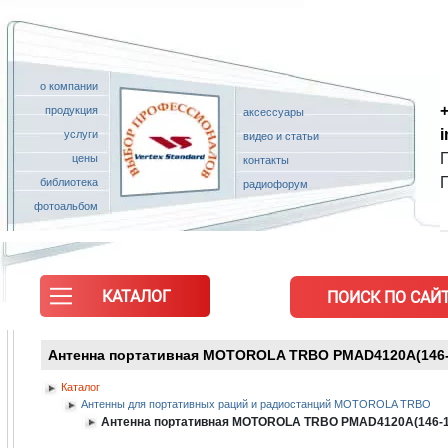
о компании
+
продукция
аксессуары
услуги
видео и статьи
П
цены
контакты
библиотека
радиофорум
фотоальбом
КАТАЛОГ
ПОИСК ПО САЙТ
Антенна портативная MOTOROLA TRBO PMAD4120A(146-1
Каталог
Антенны для портативных раций и радиостанций MOTOROLA TRBO
Антенна портативная MOTOROLA TRBO PMAD4120A(146-16