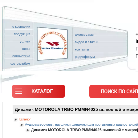
о компании
+
продукция
аксессуары
услуги
видео и статьи
П
цены
контакты
библиотека
радиофорум
фотоальбом
КАТАЛОГ
ПОИСК ПО САЙТ
Динамик MOTOROLA TRBO PMMN4025 выносной с микр
Каталог
Аудиоаксессуары, наушники, динамики для портативных радиостанц
Динамик MOTOROLA TRBO PMMN4025 выносной с микро