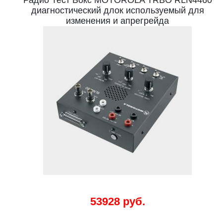
Радио Тест Бокс MOTOROLA TRBO RLN4460
диагностический длок используемый для
изменения и апрегрейда
53928 руб.