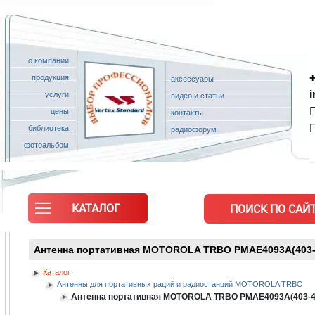
о компании
+
продукция
аксессуары
услуги
видео и статьи
П
цены
контакты
библиотека
радиофорум
фотоальбом
КАТАЛОГ
ПОИСК ПО САЙТ
Антенна портативная MOTOROLA TRBO PMAE4093A(403-4
Каталог
Антенны для портативных раций и радиостанций MOTOROLA TRBO
Антенна портативная MOTOROLA TRBO PMAE4093A(403-42