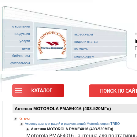
о компании
+
продукция
аксессуары
услуги
видео и статьи
П
цены
контакты
библиотека
радиофорум
фотоальбом
КАТАЛОГ
ПОИСК ПО САЙТ
Антенна MOTOROLA PMAE4016 (403-520МГц)
Каталог
Аксессуары для раций и радиостанций Motorola серии TRBO
Антенна MOTOROLA PMAE4016 (403-520МГц)
Motorola PMAE4016 - антенна для портативны