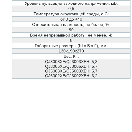
Уровень пульсаций выходного напряжения, мВ:
0,5
Температура окружающей среды, о С:
от 0 до +40
Относительная влажность, не более, %:
90
Время непрерывной работы, не менее, Ч:
8
Габаритные размеры (Ш х В х Г), мм:
130x190x270
Вес, КГ:
QJ3003XE/QJ3003XЕН: 5,3
QJ3005XE/QJ3005XEН: 5,7
QJ5003XE/QJ5003XEН: 5,7
QJ6002XE/QJ6002XEН: 6,2