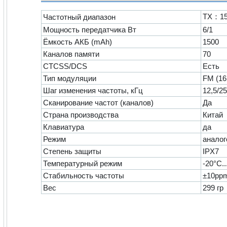
TX：156
Частотный диапазон
Мощность передатчика Вт
6/1
Ёмкость АКБ (mAh)
1500
Каналов памяти
70
CTCSS/DCS
Есть
Тип модуляции
FM (1
Шаг изменения частоты, кГц
12,5/2
Сканирование частот (каналов)
Да
Страна производства
Китай
Клавиатура
да
Режим
анало
Степень защиты
IPX7
Температурный режим
-20°C.
Стабильность частоты
±10pp
Вес
299 гр