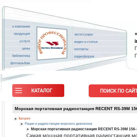
о компании
+
продукция
аксессуары
услуги
видео и статьи
П
цены
контакты
библиотека
радиофорум
фотоальбом
КАТАЛОГ
ПОИСК ПО САЙТ
Морская портативная радиостанция RECENT RS-39M 156
Каталог
Рации и радиостанции морского диапазона
Морская портативная радиостанция RECENT RS-39M 156-
Самая мощная портативная радиостанция мор