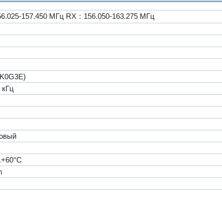
.025-157.450 МГц RX：156.050-163.275 МГц
6K0G3E)
5 кГц
говый
..+60°C
m