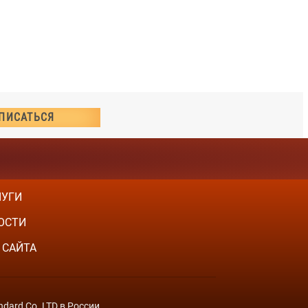
ЛУГИ
ОСТИ
 САЙТА
dard Co. LTD в России.