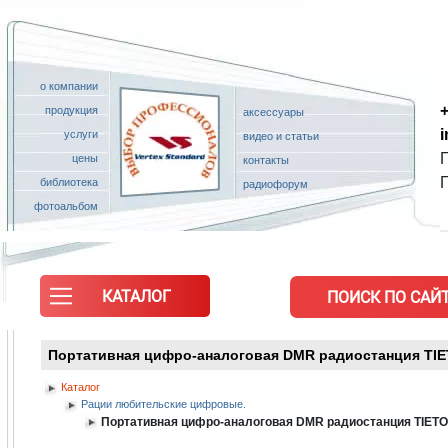
о компании
+
продукция
аксессуары
услуги
видео и статьи
П
цены
контакты
библиотека
радиофорум
фотоальбом
КАТАЛОГ
ПОИСК ПО САЙТ
Портативная цифро-аналоговая DMR радиостанция TI
Каталог
Рации любительские цифровые.
Портативная цифро-аналоговая DMR радиостанция TIET