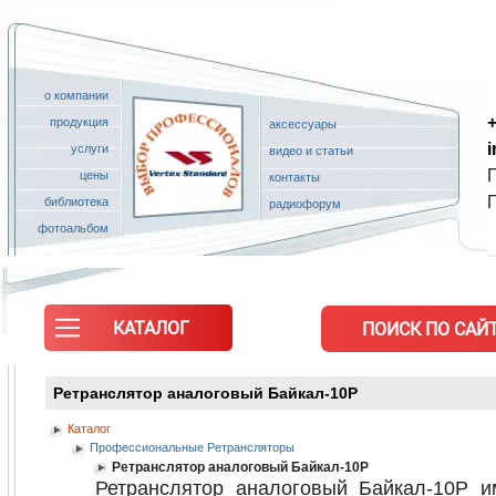
о компании
+
продукция
аксессуары
услуги
видео и статьи
П
цены
контакты
библиотека
радиофорум
фотоальбом
КАТАЛОГ
ПОИСК ПО САЙТ
Ретранслятор аналоговый Байкал-10Р
Каталог
Профессиональные Ретрансляторы
Ретранслятор аналоговый Байкал-10Р
Ретранслятор аналоговый Байкал-10Р и