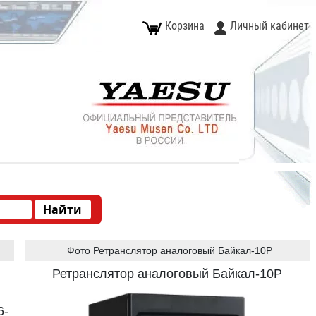
Корзина
Личный кабинет
Type 2 or more characters for results.
Фото Ретранслятор аналоговый Байкал-10Р
Ретранслятор аналоговый Байкал-10Р
6-