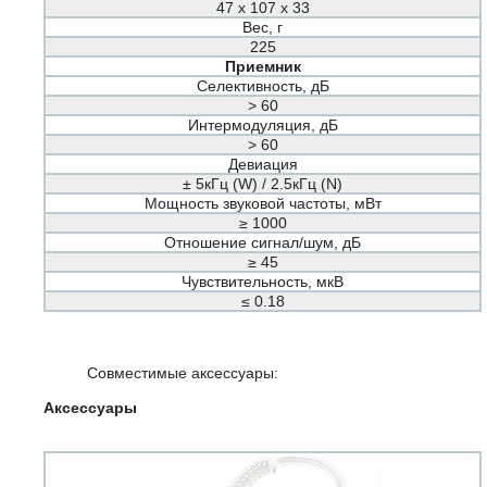
47 х 107 х 33
Вес, г
225
Приемник
Селективность, дБ
> 60
Интермодуляция, дБ
> 60
Девиация
± 5кГц (W) / 2.5кГц (N)
Мощность звуковой частоты, мВт
≥ 1000
Отношение сигнал/шум, дБ
≥ 45
Чувствительность, мкВ
≤ 0.18
Совместимые аксессуары:
Аксессуары