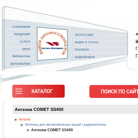
о компании
+
продукция
аксессуары
услуги
видео и статьи
П
цены
контакты
библиотека
радиофорум
фотоальбом
КАТАЛОГ
ПОИСК ПО САЙТ
Антенна COMET SS400
Каталог
Антенны для автомобильных раций / радиоантенны
Антенна COMET SS400