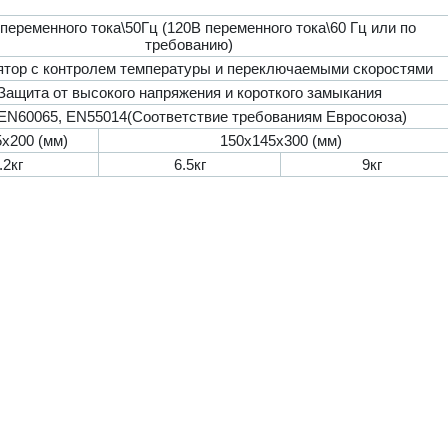
переменного тока\50Гц (120В переменного тока\60 Гц или по
требованию)
ятор с контролем температуры и переключаемыми скоростями
Защита от высокого напряжения и короткого замыкания
EN60065, EN55014(Соответствие требованиям Евросоюза)
x200 (мм)
150x145x300 (мм)
.2кг
6.5кг
9кг