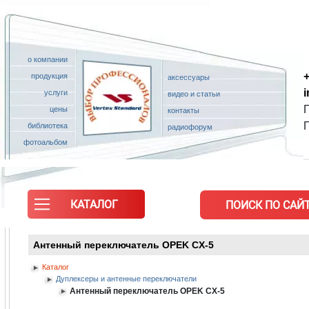
о компании
+
продукция
аксессуары
услуги
видео и статьи
П
цены
контакты
библиотека
радиофорум
фотоальбом
КАТАЛОГ
ПОИСК ПО САЙТ
Антенный переключатель OPEK CX-5
Каталог
Дуплексеры и антенные переключатели
Антенный переключатель OPEK CX-5