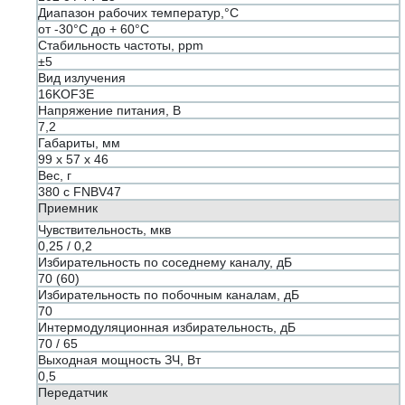
Диапазон рабочих температур,°С
от -30°С до + 60°С
Стабильность частоты, ppm
±5
Вид излучения
16KOF3E
Напряжение питания, В
7,2
Габариты, мм
99 х 57 х 46
Вес, г
380 с FNBV47
Приемник
Чувствительность, мкв
0,25 / 0,2
Избирательность по соседнему каналу, дБ
70 (60)
Избирательность по побочным каналам, дБ
70
Интермодуляционная избирательность, дБ
70 / 65
Выходная мощность ЗЧ, Вт
0,5
Передатчик