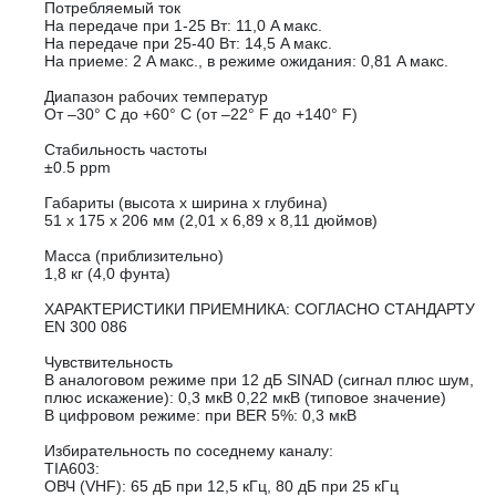
Потребляемый ток
На передаче при 1-25 Вт: 11,0 A макс.
На передаче при 25-40 Вт: 14,5 A макс.
На приеме: 2 A макс., в режиме ожидания: 0,81 A макс.
Диапазон рабочих температур
От –30° C до +60° C (от –22° F до +140° F)
Стабильность частоты
±0.5 ppm
Габариты (высота х ширина х глубина)
51 x 175 x 206 мм (2,01 x 6,89 x 8,11 дюймов)
Масса (приблизительно)
1,8 кг (4,0 фунта)
ХАРАКТЕРИСТИКИ ПРИЕМНИКА: СОГЛАСНО СТАНДАРТУ
EN 300 086
Чувствительность
В аналоговом режиме при 12 дБ SINAD (сигнал плюс шум,
плюс искажение): 0,3 мкВ 0,22 мкВ (типовое значение)
В цифровом режиме: при BER 5%: 0,3 мкВ
Избирательность по соседнему каналу:
TIA603:
ОВЧ (VHF): 65 дБ при 12,5 кГц, 80 дБ при 25 кГц