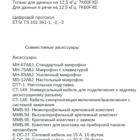
Только для данных на 12,5 кГц: 7K60FXD
Для данных и речи на 12,5 кГц: 7K60FXE
Цифровой протокол
ETSI TS 102 361-1, -2, -3
Совместимые аксессуары:
Аксессуары
MH-67A8J: Стандартный микрофон
MH-75A8J: Микрофон с клавиатурой
MH-53A8J: Усиленный микрофон
MD-12A8J: Настольный микрофон
DTT-1: Настольная подставка
CT-149: Универсальный кабель для подключения к заднему
аксессуарному разъему
CT-148: Кабель синхронизации включения/выключения с
системой зажигания
MMB-93: Низкопрофильный крепежный комплект
MMB-94: Высокопрофильный крепежный комплект
MMB-95: Крепежный комплект с замком
MMB-96: Комплект для монтажа на приборной панели
автомобиля
E-DC-27: Силовой кабель на 15 А, 10 футов.
E-DC-28: Силовой кабель на 20 A, 20 футов.