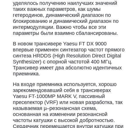
уделялось получению наилучших значений
таких важных параметров, как шумы
гетеродинов, динамический диапазон по
блокированию и динамический диапазон по
интермодуляции. Важно чтобы все эти
параметры были взаимно сбалансированы.
В новом трансивере Yaesu FT DX 9000
впервые применен синтезатор частот прямого
синтеза HRDDS (High Resolution Direct Digital
Synthesizer) c опорной частотой 400 МГц.
Трансивер имеет два абсолютно идентичных
приемника.
На входе приемника используется, хорошо
зарекомендовавший себя в трансиверах
Yaesu FT-1000MP MARK V, пассивный
преселектор (VRF) или новая разработка, так
называемая µ–резонансная схема,
основанная на изменении резонансной
частоты катушки с высокой добротностью.
Сердечник перемещается внутри катушки при