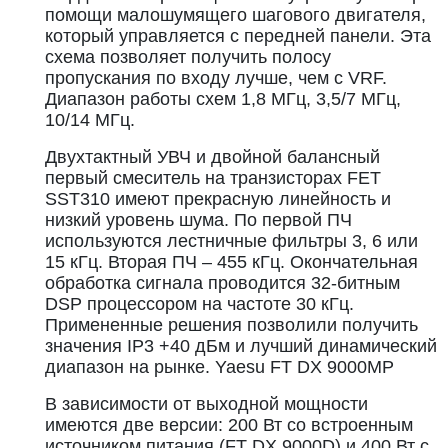
помощи малошумящего шагового двигателя,
который управляется с передней панели. Эта
схема позволяет получить полосу
пропускания по входу лучше, чем с VRF.
Диапазон работы схем 1,8 МГц, 3,5/7 МГц,
10/14 МГц.
Двухтактный УВЧ и двойной балансный
первый смеситель на транзисторах FET
SST310 имеют прекрасную линейность и
низкий уровень шума. По первой ПЧ
используются лестничные фильтры 3, 6 или
15 кГц. Вторая ПЧ – 455 кГц. Окончательная
обработка сигнала проводится 32-битным
DSP процессором на частоте 30 кГц.
Примененные решения позволили получить
значения IP3 +40 дБм и лучший динамический
диапазон на рынке. Yaesu FT DX 9000MP
В зависимости от выходной мощности
имеются две версии: 200 Вт со встроенным
источником питания (FT DX 9000D) и 400 Вт с