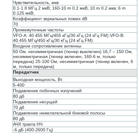
Чувствительность, мкв
0.1-1.8 МГц 2 мкВ; 160-10 m 0.2 мкВ; 10 m 0.2 мкв; 6 m
0.125 мкВ;
Коэффициент зеркальных помех dB
70
Промежуточные частоты
VFO-A: 40.455 МГц/455 кГц/30 кГц (24 кГц FM) VFO-B:
40.455 МГц/450 кГц/30 кГц (24 кГц FM)
Входное сопротивление антенны
50 Ом, несимметричная (тюнер выключен) 16,7 – 150 Ом,
несимметричная (тюнер включен, 160-6 м, только
передача) 25-100 Ом, несимметричная (тюнер включен, 6
м, только передача)
Передатчик
Выходная мощность, Вт.
5-400
Подавление побочных излучений
80 дб
Подавление несущей
70 дб
Подавление нежелательной боковой полосы
80 дБ
АЧХ тракта НЧ
-6 дБ (400-2600 Гц)