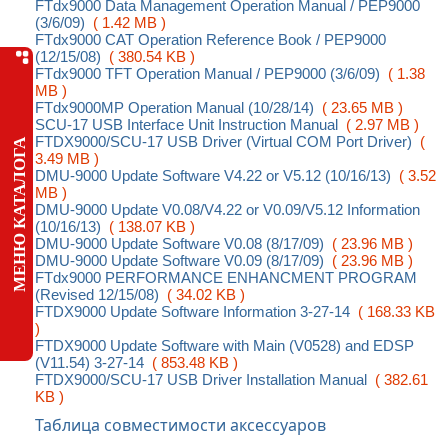
FTdx9000 Data Management Operation Manual / PEP9000
(3/6/09)
( 1.42 MB )
FTdx9000 CAT Operation Reference Book / PEP9000
(12/15/08)
( 380.54 KB )
FTdx9000 TFT Operation Manual / PEP9000 (3/6/09)
( 1.38
MB )
FTdx9000MP Operation Manual (10/28/14)
( 23.65 MB )
SCU-17 USB Interface Unit Instruction Manual
( 2.97 MB )
FTDX9000/SCU-17 USB Driver (Virtual COM Port Driver)
(
МЕНЮ КАТАЛОГА
3.49 MB )
DMU-9000 Update Software V4.22 or V5.12 (10/16/13)
( 3.52
MB )
DMU-9000 Update V0.08/V4.22 or V0.09/V5.12 Information
(10/16/13)
( 138.07 KB )
DMU-9000 Update Software V0.08 (8/17/09)
( 23.96 MB )
DMU-9000 Update Software V0.09 (8/17/09)
( 23.96 MB )
FTdx9000 PERFORMANCE ENHANCMENT PROGRAM
(Revised 12/15/08)
( 34.02 KB )
FTDX9000 Update Software Information 3-27-14
( 168.33 KB
)
FTDX9000 Update Software with Main (V0528) and EDSP
(V11.54) 3-27-14
( 853.48 KB )
FTDX9000/SCU-17 USB Driver Installation Manual
( 382.61
KB )
Таблица совместимости аксессуаров