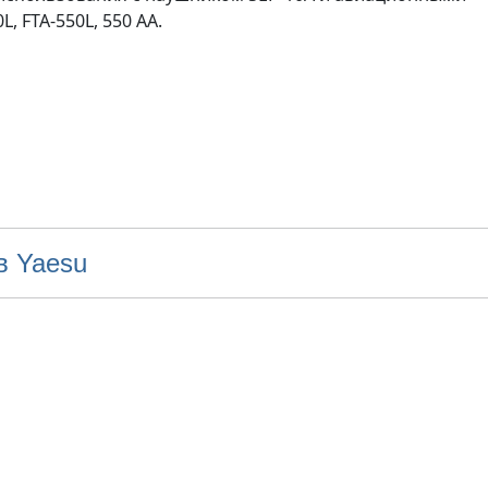
 FTA-550L, 550 AA.
в Yaesu