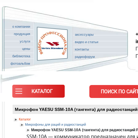
о компании
+
продукция
аксессуары
услуги
видео и статьи
П
цены
контакты
библиотека
радиофорум
фотоальбом
КАТАЛОГ
ПОИСК ПО САЙТ
Микрофон YAESU SSM-10A (тангента) для радиостанций
Каталог
Микрофоны для раций и радиостанций
Микрофон YAESU SSM-10A (тангента) для радиостанций F
SSM-10A — коммуникатор предназначен для 