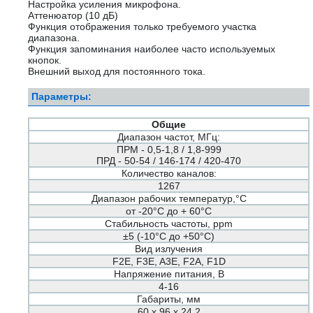
Настройка усиления микрофона.
Аттенюатор (10 дБ)
Функция отображения только требуемого участка
диапазона.
Функция запоминания наиболее часто используемых
кнопок.
Внешний выход для постоянного тока.
Параметры:
Общие
Диапазон частот, МГц:
ПРМ - 0,5-1,8 / 1,8-999
ПРД - 50-54 / 146-174 / 420-470
Количество каналов:
1267
Диапазон рабочих температур,°С
от -20°С до + 60°С
Стабильность частоты, ppm
±5 (-10°С до +50°С)
Вид излучения
F2E, F3E, A3E, F2A, F1D
Напряжение питания, В
4-16
Габариты, мм
60 х 96 х 24.2