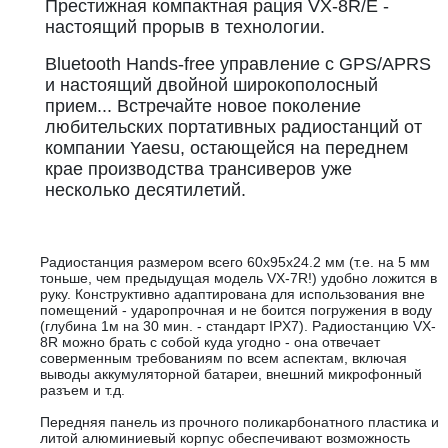
Престижная компактная рация VX-8R/E -
настоящий прорыв в технологии.
Bluetooth Hands-free управление с GPS/APRS
и настоящий двойной широкополосный
прием... Встречайте новое поколение
любительских портативных радиостанций от
компании Yaesu, остающейся на переднем
крае производства трансиверов уже
несколько десятилетий.
Радиостанция размером всего 60х95х24.2 мм (т.е. на 5 мм
тоньше, чем предыдущая модель VX-7R!) удобно ложится в
руку. Конструктивно адаптирована для использования вне
помещений - ударопрочная и не боится погружения в воду
(глубина 1м на 30 мин. - стандарт IPX7). Радиостанцию VX-
8R можно брать с собой куда угодно - она отвечает
соверменным требованиям по всем аспектам, включая
выводы аккумуляторной батареи, внешний микрофонный
разъем и т.д.
Передняя панель из прочного поликарбонатного пластика и
литой алюминиевый корпус обеспечивают возможность