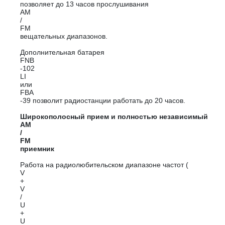
позволяет до 13 часов прослушивания
AM
/
FM
вещательных диапазонов.
Дополнительная батарея
FNB
-102
LI
или
FBA
-39 позволит радиостанции работать до 20 часов.
Широкополосный прием и полностью независимый
AM
/
FM
приемник
Работа на радиолюбительском диапазоне частот (
V
+
V
/
U
+
U