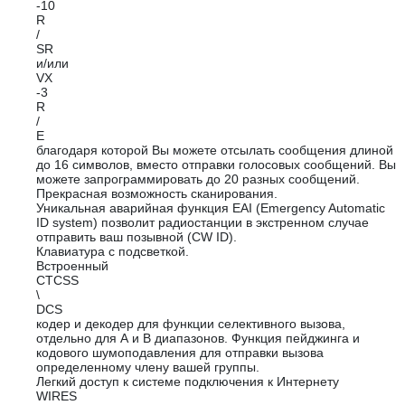
-10
R
/
SR
и/или
VX
-3
R
/
E
благодаря которой Вы можете отсылать сообщения длиной
до 16 символов, вместо отправки голосовых сообщений. Вы
можете запрограммировать до 20 разных сообщений.
Прекрасная возможность сканирования.
Уникальная аварийная функция EAI (Emergency Automatic
ID system) позволит радиостанции в экстренном случае
отправить ваш позывной (CW ID).
Клавиатура с подсветкой.
Встроенный
CTCSS
\
DCS
кодер и декодер для функции селективного вызова,
отдельно для А и В диапазонов. Функция пейджинга и
кодового шумоподавления для отправки вызова
определенному члену вашей группы.
Легкий доступ к системе подключения к Интернету
WIRES