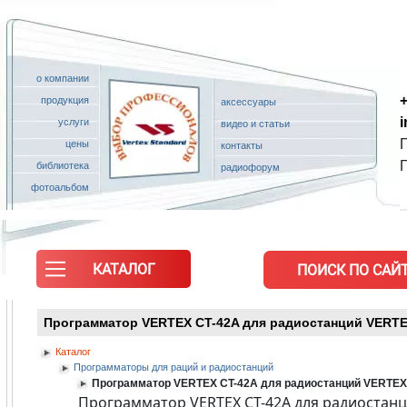
о компании
+
продукция
аксессуары
услуги
видео и статьи
П
цены
контакты
библиотека
радиофорум
фотоальбом
КАТАЛОГ
ПОИСК ПО САЙТ
Программатор VERTEX CT-42A для радиостанций VERTEX 
Каталог
Программаторы для раций и радиостанций
Программатор VERTEX CT-42A для радиостанций VERTEX V
Программатор VERTEX CT-42A для радиостанци