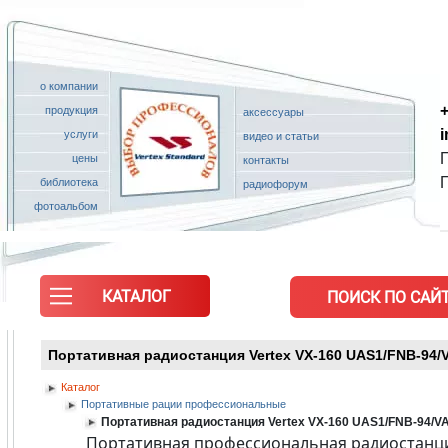
о компании
+
продукция
аксессуары
услуги
видео и статьи
П
цены
контакты
библиотека
радиофорум
фотоальбом
КАТАЛОГ
ПОИСК ПО САЙТ
Портативная радиостанция Vertex VX-160 UАS1/FNB-94/
Каталог
Портативные рации профессиональные
Портативная радиостанция Vertex VX-160 UАS1/FNB-94/V
Портативная профессиональная радиостанция 