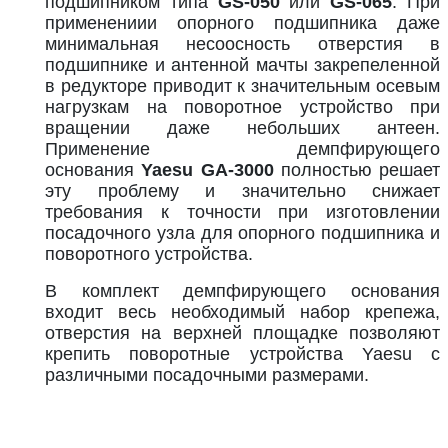
подшипником типа
GS-050
или
GS-065
. При
применениии опорного подшипника даже
минимальная несоосность отверстия в
подшипнике и антенной мачты закрепеленной
в редукторе приводит к значительным осевым
нагрузкам на поворотное устройство при
вращении даже небольших антеен.
Применение демпфирующего
основания
Yaesu GA-3000
полностью решает
эту проблему и значительно снижает
требования к точности при изготовлении
посадочного узла для опорного подшипника и
поворотного устройства.
В комплект демпфирующего основания
входит весь необходимый набор крепежа,
отверстия на верхней площадке позволяют
крепить поворотные устройства Yaesu с
различными посадочными размерами.