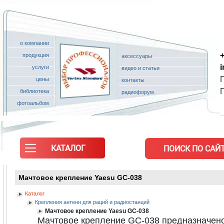
о компании
+
продукция
аксессуары
услуги
видео и статьи
П
цены
контакты
библиотека
радиофорум
фотоальбом
КАТАЛОГ
ПОИСК ПО САЙТ
Мачтовое крепление Yaesu GC-038
Каталог
Крепления антенн для раций и радиостанций
Мачтовое крепление Yaesu GC-038
Мачтовое крепление GC-038 предназначено