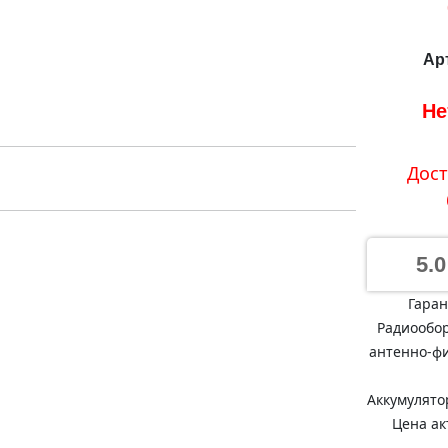
Ар
Не
Дост
5.0
Гаран
Радиообор
антенно-фи
Аккумулято
Цена ак