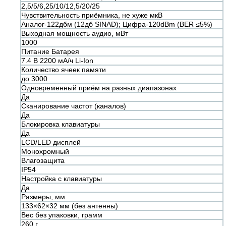
2,5/5/6,25/10/12,5/20/25
Чувствительность приёмника, не хуже мкВ
Аналог-122дбм (12дб SINAD); Цифра-120dBm (BER ≤5%)
Выходная мощность аудио, мВт
1000
Питание Батарея
7.4 В 2200 мА/ч Li-Ion
Количество ячеек памяти
до 3000
Одновременный приём на разных диапазонах
Да
Сканирование частот (каналов)
Да
Блокировка клавиатуры
Да
LCD/LED дисплей
Монохромный
Влагозащита
IP54
Настройка с клавиатуры
Да
Размеры, мм
133×62×32 мм (без антенны)
Вес без упаковки, грамм
260 г.