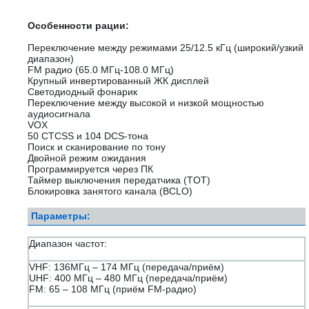
Особенности рации:
Переключение между режимами 25/12.5 кГц (широкий/узкий
диапазон)
FM радио (65.0 МГц-108.0 МГц)
Крупный инвертированный ЖК дисплей
Светодиодный фонарик
Переключение между высокой и низкой мощностью
аудиосигнала
VOX
50 CTCSS и 104 DCS-тона
Поиск и сканирование по тону
Двойной режим ожидания
Программируется через ПК
Таймер выключения передатчика (TOT)
Блокировка занятого канала (BCLO)
Параметры:
Диапазон частот:
VHF: 136МГц – 174 МГц (передача/приём)
UHF: 400 МГц – 480 МГц (передача/приём)
FM: 65 – 108 МГц (приём FM-радио)