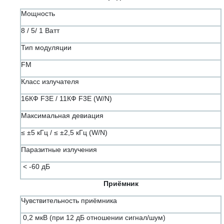
Мощность
8 / 5/ 1 Ватт
Тип модуляции
FM
Класс излучателя
16КФ F3E / 11КФ F3E (W/N)
Максимальная девиация
≤ ±5 кГц / ≤ ±2,5 кГц (W/N)
Паразитные излучения
< -60 дБ
Приёмник
Чувствительность приёмника
0,2 мкВ (при 12 дБ отношении сигнал/шум)