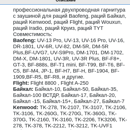
Описание
профессиональная двухпроводная гарнитура
с заушиной для раций Baofeng, раций Байкал,
раций Kenwood, раций Flight, раций Wouxun,
раций Iradio, раций Круиз, раций TYT
Совместимость:
Baofeng:
UV-13 Pro, UV-13, UV-16 Pro, UV-16,
DR-1801, UV-6R, UV-82, DM-5R, DM-5R
Plus,BF-UVG7, UV-S9Pro, DM-1701, DM-1702,
DM-X, DM-1801, UV-3R, UV-3R Plus, BF-F8+,
GT-3, BF-888s, BF-T1 mini, BF-T99, BF-T6, BF-
C5, BF-M4, JP-1, BF-H7, BF-H, BF-1904, BF-
1909,BF-R5, BF-R8, и другие.
Flight:
Flight 8800 , Flight A-250
Байкал:
Байкал-10, Байкал-50, Байкал-35,
Байкал-100 ВСТДР, Байкал-17, Байкал-20,
Байкал -15, Байкал-15+, Байкал-27, Байкал-7
Kenwood:
TK-278, ТК-2107, TK-3107, TK-2106,
TK-3106, TK-260G, TK-270G, TK-360G, TK-
370G, TK-2160, TK-3160, TK-2206, TK3206, TK-
278, TK-378, TK-2212, TK-3212, TK-UVF1