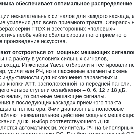
мника обеспечивает оптимальное распределение
ции нежелательных сигналов для каждого каскада, 
е усиления для всего приемного тракта. Опираясь 
иверах серии FTDX и всесторонних «полевых»
достичь необычайно сбалансированного приемного
ее произведение искусства.
оляют отстроиться от мощных мешающих сигнало
ы на работу в условиях сильных сигналов,
о входа. Инженеры Yaesu отбирали и тестировали н
ер, усилители РЧ, но и пассивные элементы схемы
 индуктивности для исключения паразитных и
ю кнопки ATT, расположенной на передней панели,
о четыре ступени ослабления – 0, 6, 12 и 18 дБ.
чно велик, то сильные мешающие сигналы,
ия в последующих каскадах приемного тракта,
ощью аттенюатора. 8-ми диапазонные полосовые
лабляют нежелательное действие мощных мешающи
ускания ДПФ. Выбор соответствующего ДПФ
вляется автоматически. Усилитель РЧ на биполярных