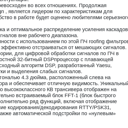
превосходен во всех отношениях. Продолжая
gn , является лидером по характеристикам для
бство в работе будет оценено любителями серьезног
ка и оптимальное распределение усиления каскадов
гналов вне рабочего диапазона.
ности с использованием по этой ПЧ roofing фильтро
т эффективно отстраиваться от мешающих сигналов.
гории, для цифровой обработки сигналов по ПЧ в
ростной 32-битный DSPпроцессор с плавающей
осходный алгоритм DSP, разработанный Yaesu,
ки и выделения слабых сигналов.
гональю 4.3 дюйма, расположенный слева на
ора и обеспечивает отличную видимость. Уникальны
о высококлассного КВ трансивера отображен на
тельно встраиваемый блок FFT-1 (блок быстрого
олнительно ряд функций, включая отображение
ние кодирования/декодирования RTTY/PSK31,
также автоматической подстройки по «нулевым»