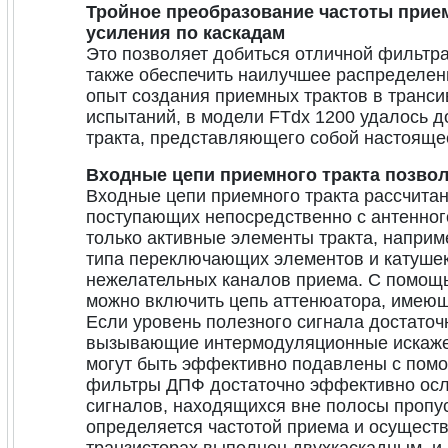
Тройное преобразование частоты прие
усиления по каскадам
Это позволяет добиться отличной фильтра
также обеспечить наилучшее распределени
опыт создания приемных трактов в транс
испытаний, в модели FTdx 1200 удалось 
тракта, представляющего собой настоящ
Входные цепи приемного тракта позв
Входные цепи приемного тракта рассчитан
поступающих непосредственно с антенног
только активные элементы тракта, наприм
типа переключающих элементов и катушек
нежелательных каналов приема. С помощь
можно включить цепь аттенюатора, имеющег
Если уровень полезного сигнала достато
вызывающие интермодуляционные искажен
могут быть эффективно подавлены с пом
фильтры ДПФ достаточно эффективно ос
сигналов, находящихся вне полосы проп
определяется частотой приема и осущест