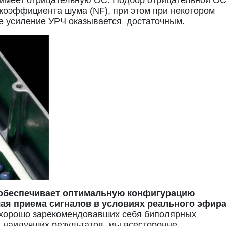
 имеет отрицательную ОС. Подбор отрицательной О
коэффициента шума (NF), при этом при некотором
е усиление УРЧ оказывается достаточным.
n) обеспечивает оптимальную конфигурацию
чая приема сигналов в условиях реального эфира
 хорошо зарекомендовавших себя биполярных
 наилучших результатов, мы всесторонне