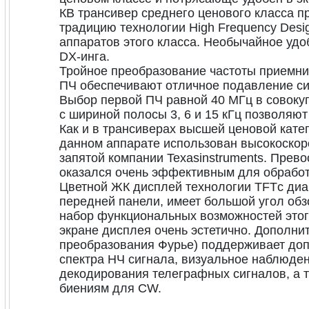
КВ трансивер среднего ценового класса 
традицию технологии High Frequency Desi
аппаратов этого класса. Необычайное удо
DX-инга.
Тройное преобразование частоты приемни
ПЧ обеспечивают отличное подавление си
Выбор первой ПЧ равной 40 МГц в совокуп
с шириной полосы 3, 6 и 15 кГц позволяю
Как и в трансиверах высшей ценовой кате
данном аппарате использован высокоско
запятой компании Texasinstruments. Прев
оказался очень эффективным для обработ
Цветной ЖК дисплей технологии TFTс диа
передней панели, имеет большой угол обз
набор функциональных возможностей этог
экране дисплея очень эстетично. Дополни
преобразования Фурье) поддерживает доп
спектра НЧ сигнала, визуальное наблюде
декодирования телеграфных сигналов, а 
биениям для CW.