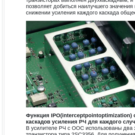
транзисторах выполнен двухкаскадным, и
позволяет добиться наилучшего значения 
снижении усиления каждого каскада обще
Функция IPO(interceptpointoptimizatio
каскадов усиления РЧ для каждого слу
В усилителе РЧ с ООС использованы два
транзистора типа 2SC3356. Для получения