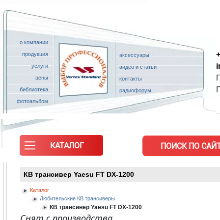
о компании
+
продукция
аксессуары
услуги
видео и статьи
П
цены
контакты
библиотека
радиофорум
фотоальбом
КАТАЛОГ
ПОИСК ПО САЙТ
КВ трансивер Yaesu FT DX-1200
Каталог
Любительские КВ трансиверы
КВ трансивер Yaesu FT DX-1200
Снят с производства