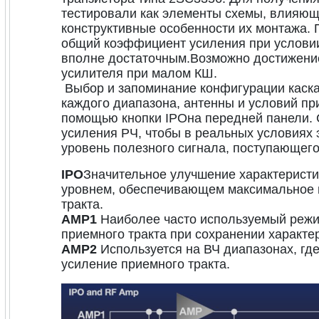
тестировали как элементы схемы, влияющи
конструктивные особенности их монтажа. 
общий коэффициент усиления при условии
вполне достаточным.Возможно достижение
усилителя при малом КШ.
Выбор и запоминание конфигурации каск
каждого диапазона, антенны и условий п
помощью кнопки IPOна передней панели.
усиления РЧ, чтобы в реальных условиях
уровень полезного сигнала, поступающего
IPO
Значительное улучшение характеристик
уровнем, обеспечивающем максимальное 
тракта.
AMP1
Наиболее часто используемый режи
приемного тракта при сохранении характе
AMP2
Используется на ВЧ диапазонах, гд
усиление приемного тракта.