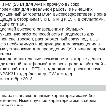
 и FM (25 Вт для АМ) и прочную высоко
риемника для идеальной работы в нынешних
лучшенный алгоритм DSP высокоэффективен в зона
щищена отборными 3 кГц, 6 кГц и 15 кГц фильтрами,
ющие сигналы.
дисплей высокого разрешения и большим
учшенную работоспособность и видимость для
тной спектроскоп, расположенный сразу под LCD
 всю необходимую информацию для размещения в
ыми установками для проведения QSO или во время
налом.
ные дополнительные возможности, которые делают
одительной платформой для всех радиолюбителей 
итают работать. FFT-1 поддерживает расширенную
Y/PSK31 кодер/декодер, CW декодер .
е-сентябре 2013!
аппарат с великолепными характеристиками без
етением. Имеет лучшие характеристики в своем
сплуатации.