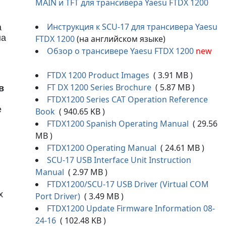
MAIN и TFT для трансивера Yaesu FTDX 1200
Инструкция к SCU-17 для трансивера Yaesu
а
на
FTDX 1200
(на английском языке)
Обзор о трансивере Yaesu FTDX 1200
new
FTDX 1200 Product Images
( 3.91 MB )
FT DX 1200 Series Brochure
( 5.87 MB )
в
FTDX1200 Series CAT Operation Reference
е
Book
( 940.65 KB )
FTDX1200 Spanish Operating Manual
( 29.56
MB )
FTDX1200 Operating Manual
( 24.61 MB )
SCU-17 USB Interface Unit Instruction
Manual
( 2.97 MB )
FTDX1200/SCU-17 USB Driver (Virtual COM
х
Port Driver)
( 3.49 MB )
FTDX1200 Update Firmware Information 08-
24-16
( 102.48 KB )