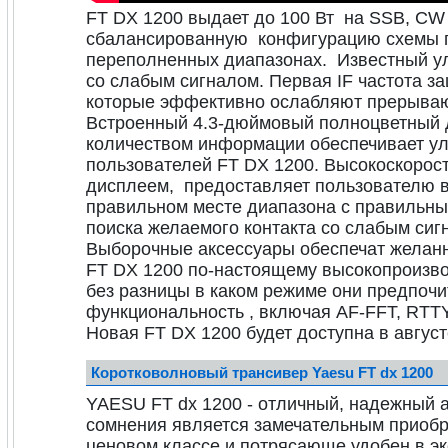
FT DX 1200 выдает до 100 Вт на SSB, CW
сбалансированную конфигурацию схемы п
переполненных диапазонах. Известный у
со слабым сигналом. Первая IF частота за
которые эффективно ослабляют прерыва
Встроенный 4.3-дюймовый полноцветный 
количеством информации обеспечивает ул
пользователей FT DX 1200. Высокоскорос
дисплеем, предоставляет пользователю
правильном месте диапазона с правильн
поиска желаемого контакта со слабым сиг
Выборочные аксессуары обеспечат желан
FT DX 1200 по-настоящему высокопроизв
без разницы в каком режиме они предпоч
функциональность , включая AF-FFT, RTT
Новая FT DX 1200 будет доступна в август
Коротковолновый трансивер Yaesu FT dx 1200
YAESU FT dx 1200 - отличный, надежный 
сомнения является замечательным приобр
ценовом классе и потрясающе удобен в эк