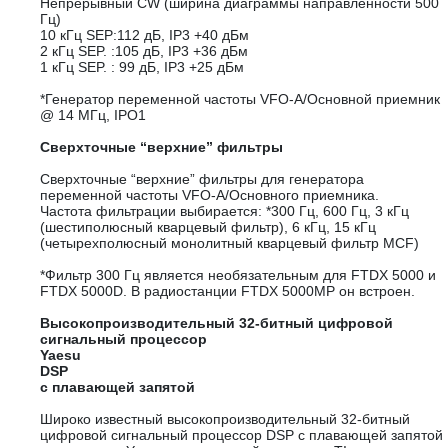
Непрерывный CW (ширина диаграммы направленности 500
Гц)
10 кГц SEP:112 дБ, IP3 +40 дБм
2 кГц SEP. :105 дБ, IP3 +36 дБм
1 кГц SEP. : 99 дБ, IP3 +25 дБм
*Генератор переменной частоты VFO-A/Основной приемник
@ 14 МГц, IPO1
Сверхточные “верхние” фильтры
Сверхточные “верхние” фильтры для генератора
переменной частоты VFO-A/Основного приемника.
Частота фильтрации выбирается: *300 Гц, 600 Гц, 3 кГц
(шестиполюсный кварцевый фильтр), 6 кГц, 15 кГц
(четырехполюсный монолитный кварцевый фильтр MCF)
*Фильтр 300 Гц является необязательным для FTDX 5000 и
FTDX 5000D. В радиостанции FTDX 5000MP он встроен.
Высокопроизводительный 32-битный цифровой
сигнальный процессор
Yaesu
DSP
с плавающей запятой
Широко известный высокопроизводительный 32-битный
цифровой сигнальный процессор DSP с плавающей запятой