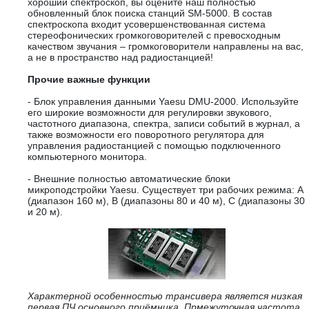
хороший спектроскоп, вы оцените наш полностью
обновленный блок поиска станций SM-5000. В состав
спектроскопа входит усовершенствованная система
стереофонических громкоговорителей с превосходным
качеством звучания – громкоговорители направлены на вас,
а не в пространство над радиостанцией!
Прочие важные функции
- Блок управления данными Yaesu DMU-2000. Используйте
его широкие возможности для регулировки звукового,
частотного диапазона, спектра, записи событий в журнал, а
также возможности его поворотного регулятора для
управления радиостанцией с помощью подключенного
компьютерного монитора.
- Внешние полностью автоматические блоки
микроподстройки Yaesu. Существует три рабочих режима: A
(диапазон 160 м), B (диапазоны 80 и 40 м), C (диапазоны 30
и 20 м).
Характерной особенностью трансивера является низкая
первая ПЧ основного приёмника. Прмежуточная частота