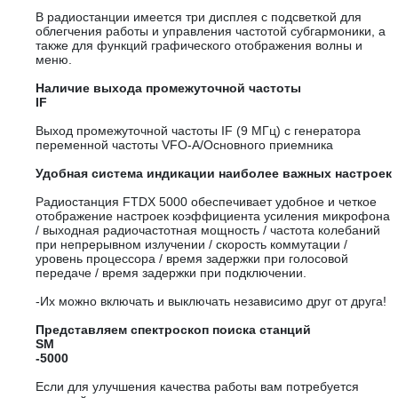
В радиостанции имеется три дисплея с подсветкой для
облегчения работы и управления частотой субгармоники, а
также для функций графического отображения волны и
меню.
Наличие выхода промежуточной частоты
IF
Выход промежуточной частоты IF (9 МГц) с генератора
переменной частоты VFO-A/Основного приемника
Удобная система индикации наиболее важных настроек
Радиостанция FTDX 5000 обеспечивает удобное и четкое
отображение настроек коэффициента усиления микрофона
/ выходная радиочастотная мощность / частота колебаний
при непрерывном излучении / скорость коммутации /
уровень процессора / время задержки при голосовой
передаче / время задержки при подключении.
-Их можно включать и выключать независимо друг от друга!
Представляем спектроскоп поиска станций
SM
-5000
Если для улучшения качества работы вам потребуется