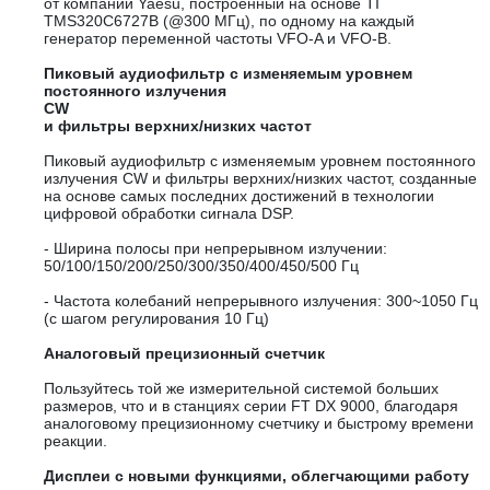
от компании Yaesu, построенный на основе TI
TMS320C6727B (@300 МГц), по одному на каждый
генератор переменной частоты VFO-A и VFO-B.
Пиковый аудиофильтр с изменяемым уровнем
постоянного излучения
CW
и фильтры верхних/низких частот
Пиковый аудиофильтр с изменяемым уровнем постоянного
излучения CW и фильтры верхних/низких частот, созданные
на основе самых последних достижений в технологии
цифровой обработки сигнала DSP.
- Ширина полосы при непрерывном излучении:
50/100/150/200/250/300/350/400/450/500 Гц
- Частота колебаний непрерывного излучения: 300~1050 Гц
(с шагом регулирования 10 Гц)
Аналоговый прецизионный счетчик
Пользуйтесь той же измерительной системой больших
размеров, что и в станциях серии FT DX 9000, благодаря
аналоговому прецизионному счетчику и быстрому времени
реакции.
Дисплеи с новыми функциями, облегчающими работу