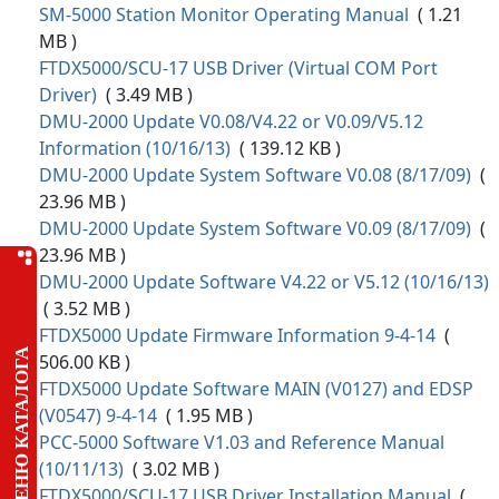
SM-5000 Station Monitor Operating Manual
( 1.21
MB )
FTDX5000/SCU-17 USB Driver (Virtual COM Port
Driver)
( 3.49 MB )
DMU-2000 Update V0.08/V4.22 or V0.09/V5.12
Information (10/16/13)
( 139.12 KB )
DMU-2000 Update System Software V0.08 (8/17/09)
(
23.96 MB )
DMU-2000 Update System Software V0.09 (8/17/09)
(
23.96 MB )
DMU-2000 Update Software V4.22 or V5.12 (10/16/13)
( 3.52 MB )
FTDX5000 Update Firmware Information 9-4-14
(
МЕНЮ КАТАЛОГА
506.00 KB )
FTDX5000 Update Software MAIN (V0127) and EDSP
(V0547) 9-4-14
( 1.95 MB )
PCC-5000 Software V1.03 and Reference Manual
(10/11/13)
( 3.02 MB )
FTDX5000/SCU-17 USB Driver Installation Manual
(