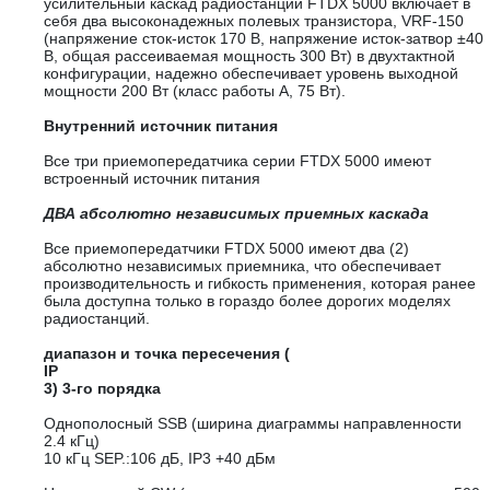
усилительный каскад радиостанции FTDX 5000 включает в
себя два высоконадежных полевых транзистора, VRF-150
(напряжение сток-исток 170 В, напряжение исток-затвор ±40
В, общая рассеиваемая мощность 300 Вт) в двухтактной
конфигурации, надежно обеспечивает уровень выходной
мощности 200 Вт (класс работы А, 75 Вт).
Внутренний источник питания
Все три приемопередатчика серии FTDX 5000 имеют
встроенный источник питания
ДВА абсолютно независимых приемных каскада
Все приемопередатчики FTDX 5000 имеют два (2)
абсолютно независимых приемника, что обеспечивает
производительность и гибкость применения, которая ранее
была доступна только в гораздо более дорогих моделях
радиостанций.
диапазон и точка пересечения (
IP
3) 3-го порядка
Однополосный SSB (ширина диаграммы направленности
2.4 кГц)
10 кГц SEP.:106 дБ, IP3 +40 дБм