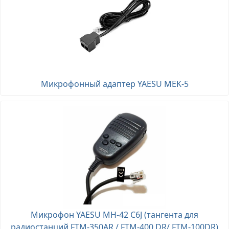
Микрофонный адаптер YAESU MEK-5
Микрофон YAESU MH-42 C6J (тангента для
радиостанций FTM-350AR / FTM-400 DR/ FTM-100DR)