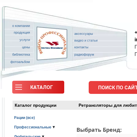
о компании
+
продукция
аксессуары
услуги
видео и статьи
П
цены
контакты
библиотека
радиофорум
фотоальбом
КАТАЛОГ
ПОИСК ПО САЙТ
Каталог продукции
Ретрансляторы для любит
Рации (все)
▾
Профессиональные
Выбрать Бренд:
▾
Любительские