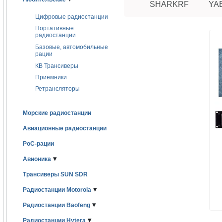
SHARKRF
YA
Цифровые радиостанции
Портативные
радиостанции
Базовые, автомобильные
рации
КВ Трансиверы
Приемники
Ретрансляторы
Морские радиостанции
Авиационные радиостанции
PoC-рации
▾
Авионика
Трансиверы SUN SDR
▾
Радиостанции Motorola
▾
Радиостанции Baofeng
▾
Радиостанции Hytera