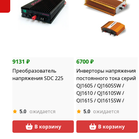
9131 ₽
6700 ₽
Преобразователь
Инверторы напряжения
напряжения SDC 225
постоянного тока серий
QJ1605 / QJ1605SW /
QJ1610 / QJ1610SW /
QJ1615 / QJ1615SW /
QJ1620 / QJ1620SW /
ожидается
ожидается
5.0
5.0
QJ1630 / QJ1630SW
В корзину
В корзину