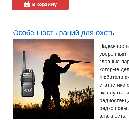
В корзину
Особенность раций для охоты
Надёжность 
уверенный п
главные па
которые дел
любители о
статистике 
эксплуатаци
радиостанци
редко повы
влажность.