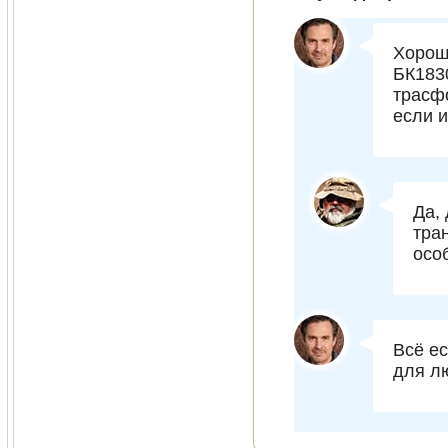
Хорош
БК183
трасф
если 
Да,
тра
осо
Всё ес
для л