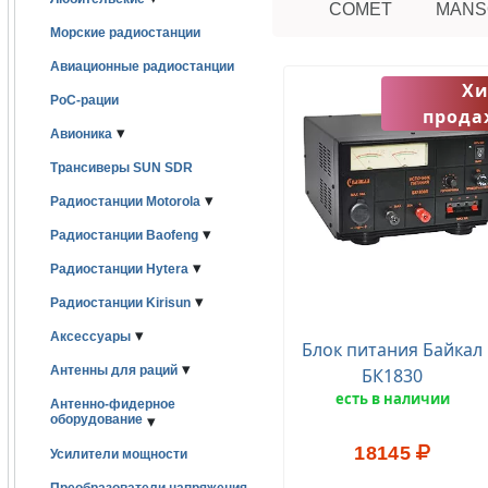
COMET
MANS
Морские радиостанции
Авиационные радиостанции
Хи
PoC-рации
прода
▾
Авионика
Трансиверы SUN SDR
▾
Радиостанции Motorola
▾
Радиостанции Baofeng
▾
Радиостанции Hytera
▾
Радиостанции Kirisun
▾
Аксессуары
Блок питания Байкал
▾
Антенны для раций
БК1830
есть в наличии
Антенно-фидерное
оборудование
▾
18145
Усилители мощности