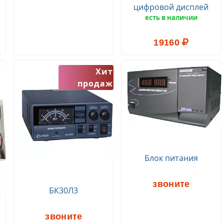
цифровой дисплей
есть в наличии
19160
Хит
продаж
Блок питания
звоните
БК30Л3
звоните