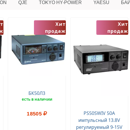
ON
QJE
TOKYO HY-POWER
YAESU
БА
т
Хит
Хит
ж
продаж
продаж
БК50Л3
есть в наличии
PS50SWIV 50А
18505
импульсный 13.8V
регулируемый 9-15V