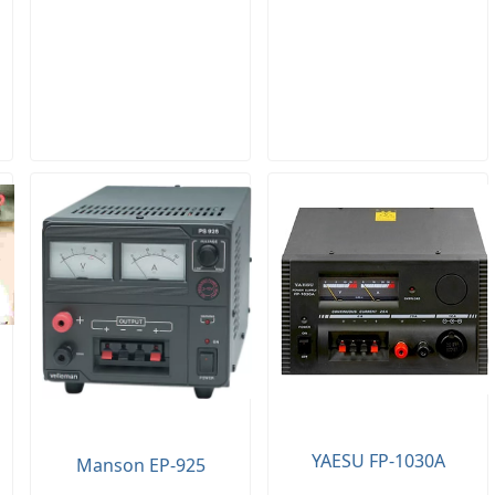
YAESU FP-1030A
Manson EP-925