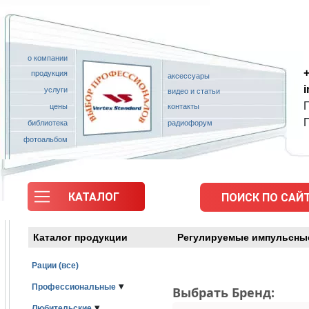
о компании
+
продукция
аксессуары
услуги
видео и статьи
П
цены
контакты
библиотека
радиофорум
фотоальбом
КАТАЛОГ
ПОИСК ПО САЙТ
Каталог продукции
Регулируемые импульсные
Рации (все)
▾
Профессиональные
Выбрать Бренд:
▾
Любительские