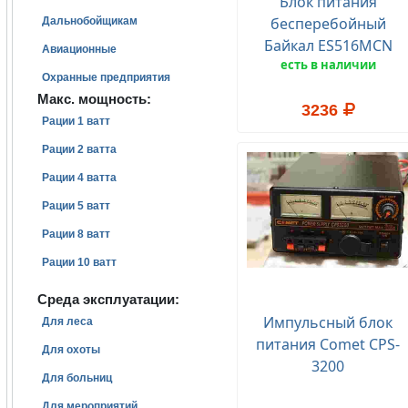
Блок питания
бесперебойный
Дальнобойщикам
Байкал ES516MCN
Авиационные
есть в наличии
Охранные предприятия
Макс. мощность:
3236
Рации 1 ватт
Рации 2 ватта
Рации 4 ватта
Рации 5 ватт
Рации 8 ватт
Рации 10 ватт
Среда эксплуатации:
Импульсный блок
Для леса
питания Comet CPS-
Для охоты
3200
Для больниц
Для мероприятий