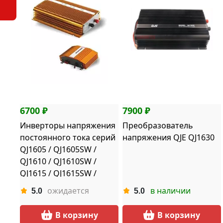
6700 ₽
7900 ₽
Инверторы напряжения
Преобразователь
постоянного тока серий
напряжения QJE QJ1630
QJ1605 / QJ1605SW /
QJ1610 / QJ1610SW /
QJ1615 / QJ1615SW /
QJ1620 / QJ1620SW /
ожидается
в наличии
5.0
5.0
QJ1630 / QJ1630SW
В корзину
В корзину