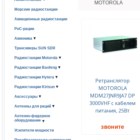
MOTOROLA
Морские радиостанции
Авиационные радиостанции
PoC-рации
▾
Авионика
Трансиверы SUN SDR
▾
Радиостанции Motorola
▾
Радиостанции Baofeng
▾
Радиостанции Hytera
Ретранслятор
▾
Радиостанции Kirisun
MOTOROLA
MDM27JNR9JA7 DP
▾
Аксессуары
3000VHF с кабелем
▾
Антенны для раций
питания, 25Вт
Антенно-фидерное
оборудование
▾
звоните
Усилители мощности