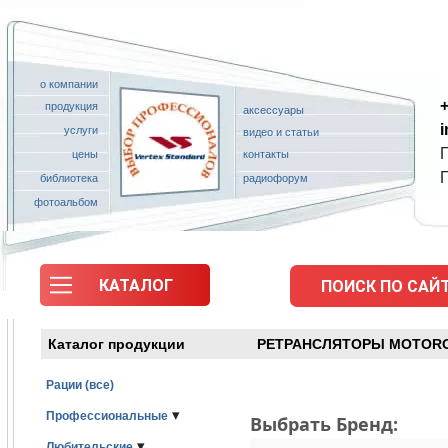
о компании
+
продукция
аксессуары
услуги
видео и статьи
П
цены
контакты
библиотека
радиофорум
фотоальбом
КАТАЛОГ
ПОИСК ПО САЙТ
Каталог продукции
РЕТРАНСЛЯТОРЫ MOTOR
Рации (все)
▾
Профессиональные
Выбрать Бренд:
▾
Любительские