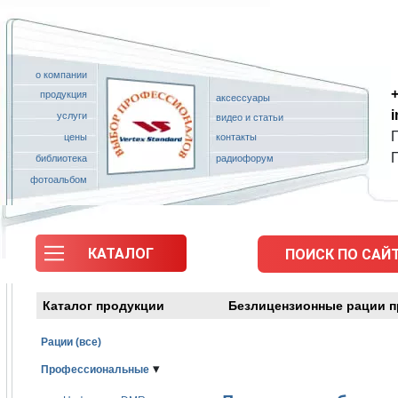
о компании
+
продукция
аксессуары
услуги
видео и статьи
П
цены
контакты
библиотека
радиофорум
фотоальбом
КАТАЛОГ
ПОИСК ПО САЙТ
Каталог продукции
Безлицензионные рации п
Рации (все)
▾
Профессиональные