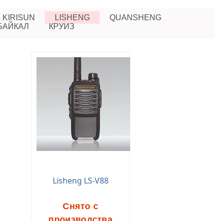
KIRISUN
LISHENG
QUANSHENG
БАЙКАЛ
КРУИЗ
Lisheng LS-V88
Снято с
производства