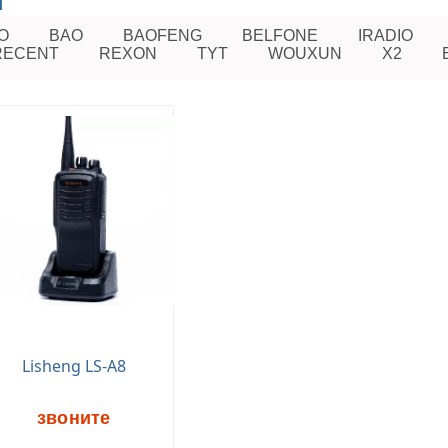
ы
O
BAO
BAOFENG
BELFONE
IRADIO
RECENT
REXON
TYT
WOUXUN
X2
Lisheng LS-A8
звоните