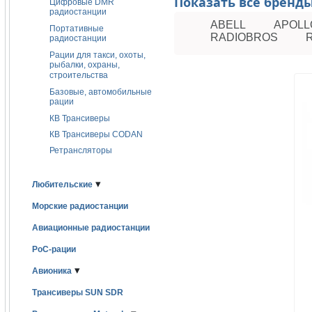
Показать все бренд
Цифровые DMR
радиостанции
ABELL
APOLL
Портативные
RADIOBROS
радиостанции
Рации для такси, охоты,
рыбалки, охраны,
строительства
Базовые, автомобильные
рации
КВ Трансиверы
КВ Трансиверы CODAN
Ретрансляторы
▾
Любительские
Морские радиостанции
Авиационные радиостанции
PoC-рации
▾
Авионика
Трансиверы SUN SDR