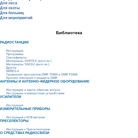
Для леса
Для охоты
Для больниц
Для мероприятий
Библиотека
РАДИОСТАНЦИИ
Инструкции
Программы
Сертификаты
Материалы VERTEX (англ.яз.)
Материалы YAESU (англ.яз.)
Другое
WIRES-II
Сравнение протоколов DMR TDMA и DMR FDMA
Краткое описания стандарта DMR
АНТЕННЫ И АНТЕННО-ФИДЕРНОЕ ОБОРУДОВАНИЕ
Инструкции и карты обрезки антенн
Инструкции к поворотным устройствам
УСИЛИТЕЛИ
Инструкции
ИЗМЕРИТЕЛЬНЫЕ ПРИБОРЫ
Инструкции к КСВ-метрам
ПРЕСЕЛЕКТОРЫ
Инструкции к Преселекторам
О СРЕДСТВАХ РАДИОСВЯЗИ