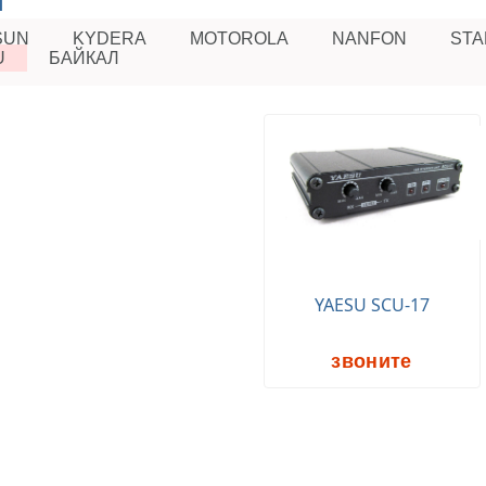
ы
SUN
KYDERA
MOTOROLA
NANFON
STA
U
БАЙКАЛ
YAESU SCU-17
звоните