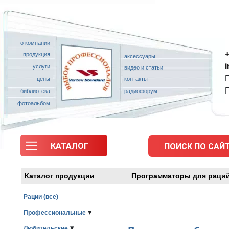
о компании
+
продукция
аксессуары
услуги
видео и статьи
П
цены
контакты
библиотека
радиофорум
фотоальбом
КАТАЛОГ
ПОИСК ПО САЙТ
Каталог продукции
Программаторы для раций
Рации (все)
▾
Профессиональные
▾
Любительские