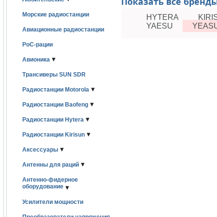
Показать все бренд
Морские радиостанции
HYTERA
KIRI
YAESU
YEAS
Авиационные радиостанции
PoC-рации
▾
Авионика
Трансиверы SUN SDR
▾
Радиостанции Motorola
▾
Радиостанции Baofeng
▾
Радиостанции Hytera
▾
Радиостанции Kirisun
▾
Аксессуары
▾
Антенны для раций
Антенно-фидерное
оборудование
▾
Усилители мощности