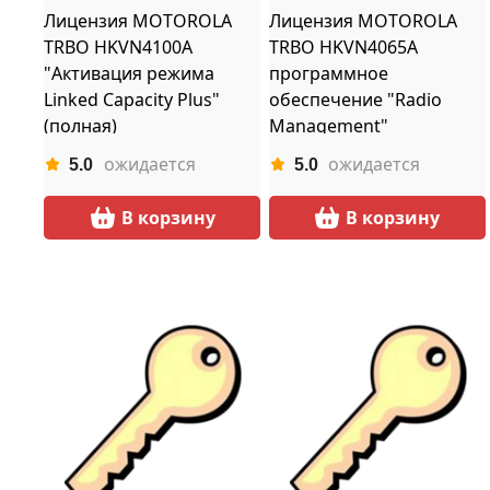
Лицензия MOTOROLA
Лицензия MOTOROLA
TRBO HKVN4100A
TRBO HKVN4065A
"Активация режима
программное
Linked Capacity Plus"
обеспечение "Radio
(полная)
Management"
ожидается
ожидается
5.0
5.0
В корзину
В корзину