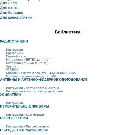
Для леса
Для охоты
Для больниц
Для мероприятий
Библиотека
РАДИОСТАНЦИИ
Инструкции
Программы
Сертификаты
Материалы VERTEX (англ.яз.)
Материалы YAESU (англ.яз.)
Другое
WIRES-II
Сравнение протоколов DMR TDMA и DMR FDMA
Краткое описания стандарта DMR
АНТЕННЫ И АНТЕННО-ФИДЕРНОЕ ОБОРУДОВАНИЕ
Инструкции и карты обрезки антенн
Инструкции к поворотным устройствам
УСИЛИТЕЛИ
Инструкции
ИЗМЕРИТЕЛЬНЫЕ ПРИБОРЫ
Инструкции к КСВ-метрам
ПРЕСЕЛЕКТОРЫ
Инструкции к Преселекторам
О СРЕДСТВАХ РАДИОСВЯЗИ